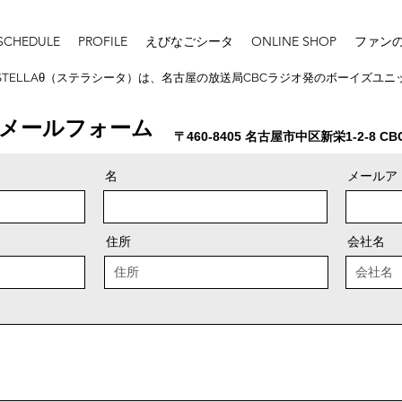
SCHEDULE
PROFILE
えびなごシータ
ONLINE SHOP
ファン
STELLAθ（ステラシータ）は、名古屋の放送局CBCラジオ発のボーイズユニッ
メールフォーム
〒460-8405 名古屋市中区新栄1-2-8 C
名
メールア
住所
会社名